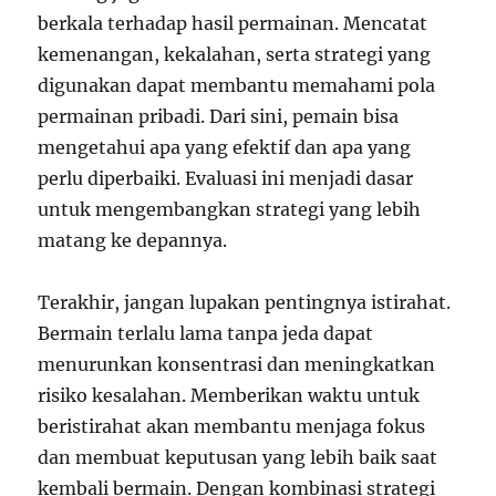
berkala terhadap hasil permainan. Mencatat
kemenangan, kekalahan, serta strategi yang
digunakan dapat membantu memahami pola
permainan pribadi. Dari sini, pemain bisa
mengetahui apa yang efektif dan apa yang
perlu diperbaiki. Evaluasi ini menjadi dasar
untuk mengembangkan strategi yang lebih
matang ke depannya.
Terakhir, jangan lupakan pentingnya istirahat.
Bermain terlalu lama tanpa jeda dapat
menurunkan konsentrasi dan meningkatkan
risiko kesalahan. Memberikan waktu untuk
beristirahat akan membantu menjaga fokus
dan membuat keputusan yang lebih baik saat
kembali bermain. Dengan kombinasi strategi