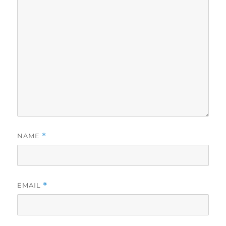
NAME
*
EMAIL
*