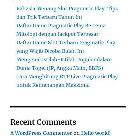
Rahasia Menang Slot Pragmatic Play: Tips
dan Trik Terbaru Tahun Ini
Daftar Game Pragmatic Play Bertema
Mitologi dengan Jackpot Terbesar
Daftar Game Slot Terbaru Pragmatic Play
yang Wajib Dicoba Bulan Ini
Mengenal Istilah-Istilah Populer dalam
Dunia Togel (JP, Angka Main, BBFS)
Cara Menghitung RTP Live Pragmatic Play
untuk Kemenangan Maksimal
Recent Comments
A WordPress Commenter
on
Hello world!