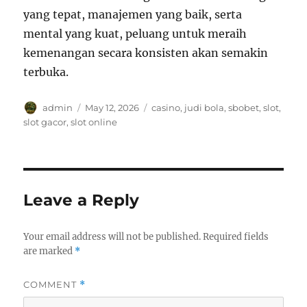
yang tepat, manajemen yang baik, serta
mental yang kuat, peluang untuk meraih
kemenangan secara konsisten akan semakin
terbuka.
Author
Posted
Tags
admin
May 12, 2026
casino
,
judi bola
,
sbobet
,
slot
,
on
slot gacor
,
slot online
Leave a Reply
Your email address will not be published.
Required fields
are marked
*
COMMENT
*