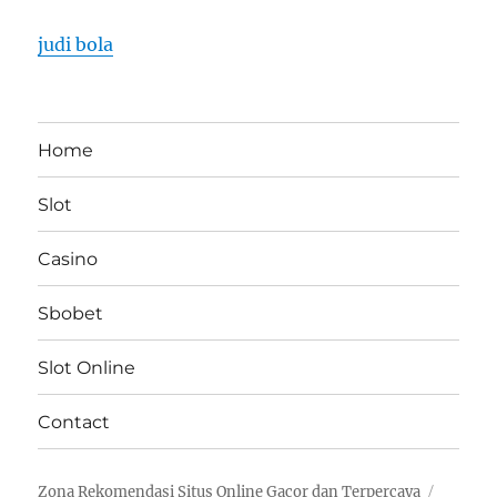
judi bola
Home
Slot
Casino
Sbobet
Slot Online
Contact
Zona Rekomendasi Situs Online Gacor dan Terpercaya