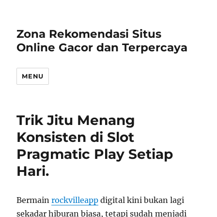
Zona Rekomendasi Situs
Online Gacor dan Terpercaya
MENU
Trik Jitu Menang
Konsisten di Slot
Pragmatic Play Setiap
Hari.
Bermain
rockvilleapp
digital kini bukan lagi
sekadar hiburan biasa, tetapi sudah menjadi