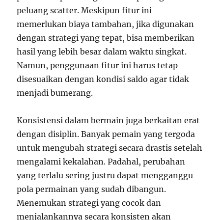
peluang scatter. Meskipun fitur ini
memerlukan biaya tambahan, jika digunakan
dengan strategi yang tepat, bisa memberikan
hasil yang lebih besar dalam waktu singkat.
Namun, penggunaan fitur ini harus tetap
disesuaikan dengan kondisi saldo agar tidak
menjadi bumerang.
Konsistensi dalam bermain juga berkaitan erat
dengan disiplin. Banyak pemain yang tergoda
untuk mengubah strategi secara drastis setelah
mengalami kekalahan. Padahal, perubahan
yang terlalu sering justru dapat mengganggu
pola permainan yang sudah dibangun.
Menemukan strategi yang cocok dan
menjalankannya secara konsisten akan