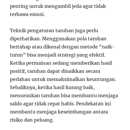
penting untuk mengambil jeda agar tidak
terbawa emosi.
Teknik pengaturan taruhan juga perlu
diperhatikan. Menggunakan pola taruhan
bertahap atau dikenal dengan metode “naik-
turun” bisa menjadi strategi yang efektif.
Ketika permainan sedang memberikan hasil
positif, taruhan dapat dinaikkan secara
perlahan untuk memaksimalkan keuntungan.
Sebaliknya, ketika hasil kurang baik,
menurunkan taruhan bisa membantu menjaga
saldo agar tidak cepat habis. Pendekatan ini
membantu menjaga keseimbangan antara
risiko dan peluang.