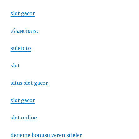
slot gacor
สล็อตเว็บตรง
suletoto
slot
situs slot gacor
slot gacor
slot online
deneme bonusu veren siteler