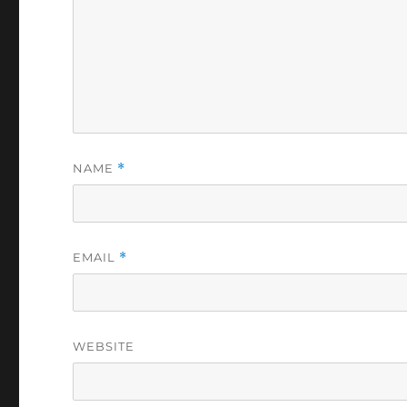
NAME
*
EMAIL
*
WEBSITE