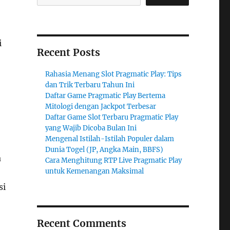
i
Recent Posts
Rahasia Menang Slot Pragmatic Play: Tips
dan Trik Terbaru Tahun Ini
Daftar Game Pragmatic Play Bertema
Mitologi dengan Jackpot Terbesar
Daftar Game Slot Terbaru Pragmatic Play
yang Wajib Dicoba Bulan Ini
Mengenal Istilah-Istilah Populer dalam
Dunia Togel (JP, Angka Main, BBFS)
a
Cara Menghitung RTP Live Pragmatic Play
untuk Kemenangan Maksimal
si
Recent Comments