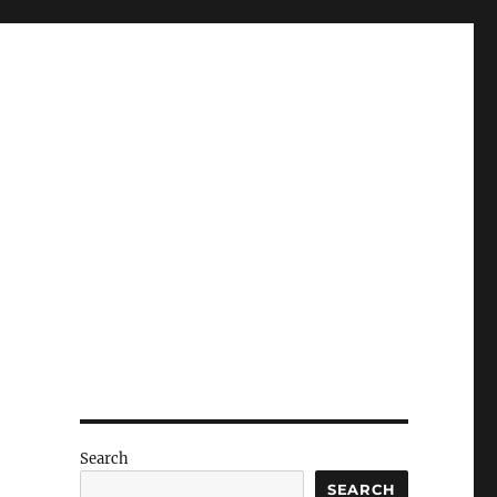
Search
SEARCH