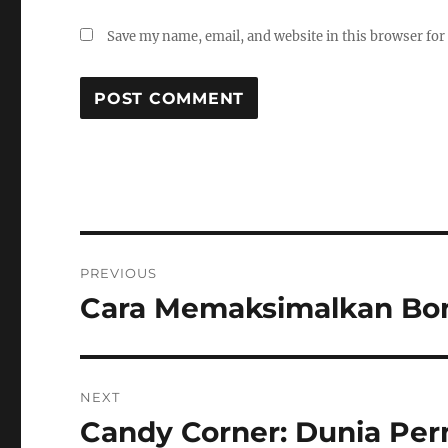
Save my name, email, and website in this browser for
Post
PREVIOUS
navigation
Cara Memaksimalkan Bonu
Previous
post:
NEXT
Candy Corner: Dunia Pe
Next