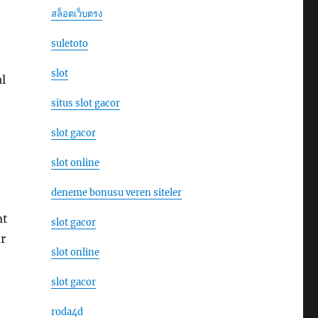
สล็อตเว็บตรง
suletoto
slot
l
n
situs slot gacor
slot gacor
slot online
deneme bonusu veren siteler
at
slot gacor
r
slot online
slot gacor
roda4d