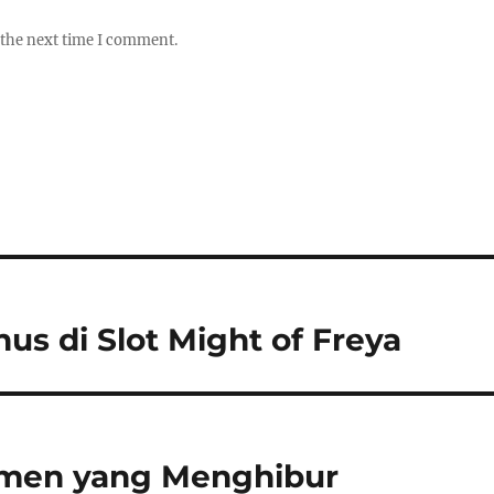
 the next time I comment.
s di Slot Might of Freya
rmen yang Menghibur