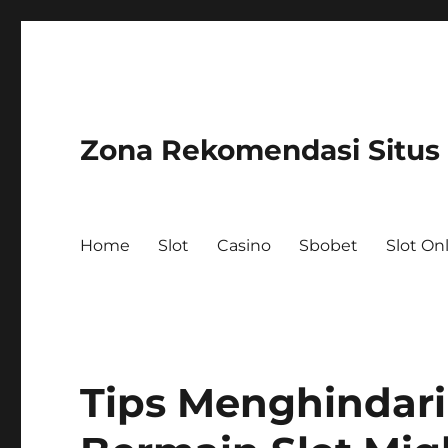
Zona Rekomendasi Situs 
Home
Slot
Casino
Sbobet
Slot On
Tips Menghindari