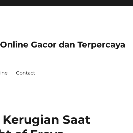
Online Gacor dan Terpercaya
line
Contact
 Kerugian Saat