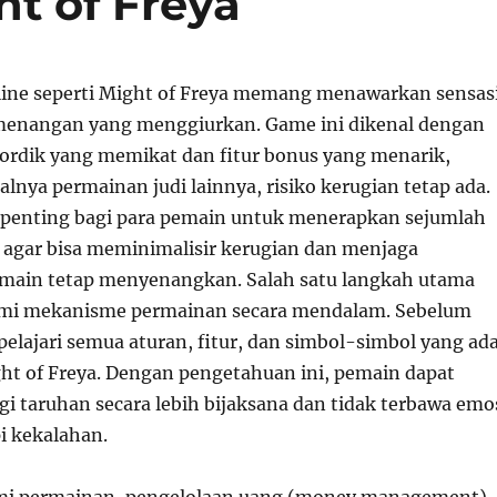
ht of Freya
line seperti Might of Freya memang menawarkan sensas
menangan yang menggiurkan. Game ini dikenal dengan
ordik yang memikat dan fitur bonus yang menarik,
lnya permainan judi lainnya, risiko kerugian tetap ada.
, penting bagi para pemain untuk menerapkan sejumlah
ps agar bisa meminimalisir kerugian dan menjaga
main tetap menyenangkan. Salah satu langkah utama
i mekanisme permainan secara mendalam. Sebelum
pelajari semua aturan, fitur, dan simbol-simbol yang ad
t of Freya. Dengan pengetahuan ini, pemain dapat
gi taruhan secara lebih bijaksana dan tidak terbawa emo
i kekalahan.