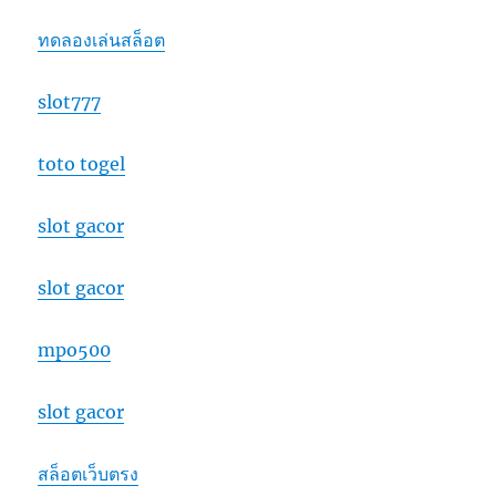
ทดลองเล่นสล็อต
slot777
toto togel
slot gacor
slot gacor
mpo500
slot gacor
สล็อตเว็บตรง