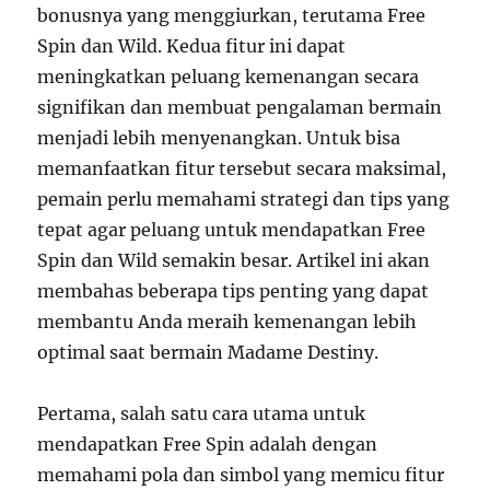
bonusnya yang menggiurkan, terutama Free
Spin dan Wild. Kedua fitur ini dapat
meningkatkan peluang kemenangan secara
signifikan dan membuat pengalaman bermain
menjadi lebih menyenangkan. Untuk bisa
memanfaatkan fitur tersebut secara maksimal,
pemain perlu memahami strategi dan tips yang
tepat agar peluang untuk mendapatkan Free
Spin dan Wild semakin besar. Artikel ini akan
membahas beberapa tips penting yang dapat
membantu Anda meraih kemenangan lebih
optimal saat bermain Madame Destiny.
Pertama, salah satu cara utama untuk
mendapatkan Free Spin adalah dengan
memahami pola dan simbol yang memicu fitur