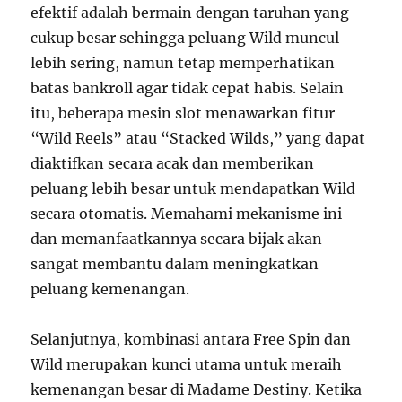
efektif adalah bermain dengan taruhan yang
cukup besar sehingga peluang Wild muncul
lebih sering, namun tetap memperhatikan
batas bankroll agar tidak cepat habis. Selain
itu, beberapa mesin slot menawarkan fitur
“Wild Reels” atau “Stacked Wilds,” yang dapat
diaktifkan secara acak dan memberikan
peluang lebih besar untuk mendapatkan Wild
secara otomatis. Memahami mekanisme ini
dan memanfaatkannya secara bijak akan
sangat membantu dalam meningkatkan
peluang kemenangan.
Selanjutnya, kombinasi antara Free Spin dan
Wild merupakan kunci utama untuk meraih
kemenangan besar di Madame Destiny. Ketika