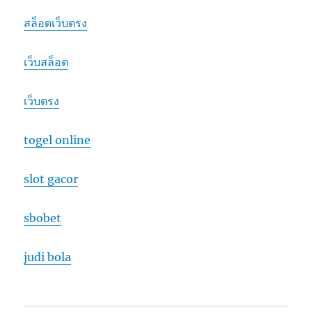
สล็อตเว็บตรง
เว็บสล็อต
เว็บตรง
togel online
slot gacor
sbobet
judi bola