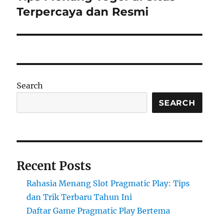
post:
Terpercaya dan Resmi
Search
SEARCH
Recent Posts
Rahasia Menang Slot Pragmatic Play: Tips
dan Trik Terbaru Tahun Ini
Daftar Game Pragmatic Play Bertema