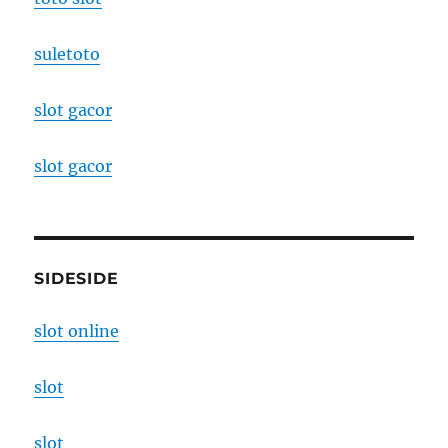
suletoto
slot gacor
slot gacor
SIDESIDE
slot online
slot
slot