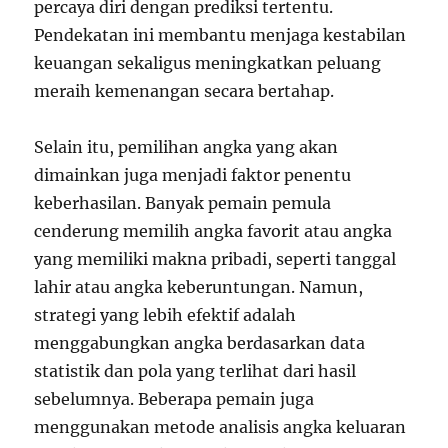
percaya diri dengan prediksi tertentu.
Pendekatan ini membantu menjaga kestabilan
keuangan sekaligus meningkatkan peluang
meraih kemenangan secara bertahap.
Selain itu, pemilihan angka yang akan
dimainkan juga menjadi faktor penentu
keberhasilan. Banyak pemain pemula
cenderung memilih angka favorit atau angka
yang memiliki makna pribadi, seperti tanggal
lahir atau angka keberuntungan. Namun,
strategi yang lebih efektif adalah
menggabungkan angka berdasarkan data
statistik dan pola yang terlihat dari hasil
sebelumnya. Beberapa pemain juga
menggunakan metode analisis angka keluaran