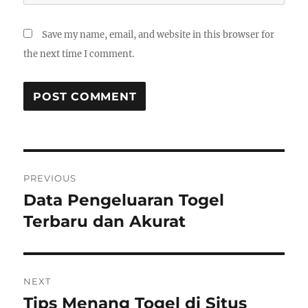
Save my name, email, and website in this browser for
the next time I comment.
Post
PREVIOUS
navigation
Data Pengeluaran Togel
Previous
post:
Terbaru dan Akurat
NEXT
Tips Menang Togel di Situs
Next