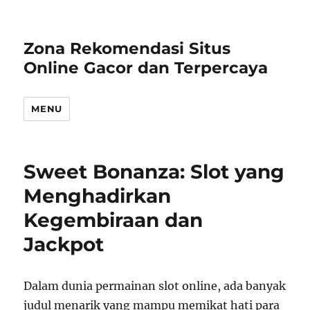
Zona Rekomendasi Situs
Online Gacor dan Terpercaya
MENU
Sweet Bonanza: Slot yang
Menghadirkan
Kegembiraan dan
Jackpot
Dalam dunia permainan slot online, ada banyak
judul menarik yang mampu memikat hati para