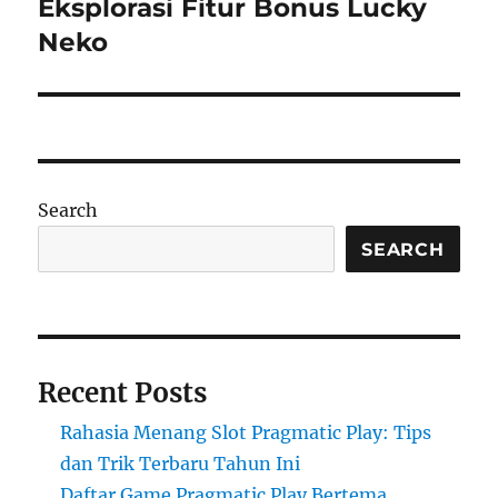
Eksplorasi Fitur Bonus Lucky
Next
post:
Neko
Search
SEARCH
Recent Posts
Rahasia Menang Slot Pragmatic Play: Tips
dan Trik Terbaru Tahun Ini
Daftar Game Pragmatic Play Bertema