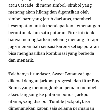
atau Cascade, di mana simbol-simbol yang
menang akan hilang dan digantikan oleh
simbol baru yang jatuh dari atas, memberi
kesempatan untuk mendapatkan kemenangan
beruntun dalam satu putaran. Fitur ini tidak
hanya meningkatkan peluang menang, tetapi
juga menambah sensasi karena setiap putaran
bisa menghasilkan kombinasi yang berbeda
dan menarik.
Tak hanya fitur dasar, Sweet Bonanza juga
dikenal dengan jackpot progresif dan fitur Buy
Bonus yang memungkinkan pemain membeli
akses langsung ke putaran bonus. Jackpot
utama, yang disebut Tumble Jackpot, bisa
dimenangkan kapan saja selama permainan,