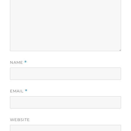
NAME
*
EMAIL
*
WEBSITE