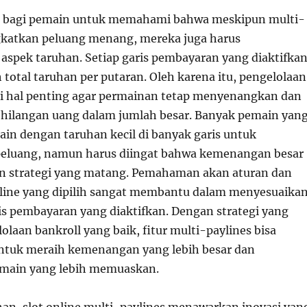
 bagi pemain untuk memahami bahwa meskipun multi-
gkatkan peluang menang, mereka juga harus
spek taruhan. Setiap garis pembayaran yang diaktifka
otal taruhan per putaran. Oleh karena itu, pengelolaan
i hal penting agar permainan tetap menyenangkan dan
kehilangan uang dalam jumlah besar. Banyak pemain yan
in dengan taruhan kecil di banyak garis untuk
eluang, namun harus diingat bahwa kemenangan besar
n strategi yang matang. Pemahaman akan aturan dan
 online yang dipilih sangat membantu dalam menyesuaika
is pembayaran yang diaktifkan. Dengan strategi yang
olaan bankroll yang baik, fitur multi-paylines bisa
ntuk meraih kemenangan yang lebih besar dan
main yang lebih memuaskan.