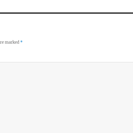
 are marked
*