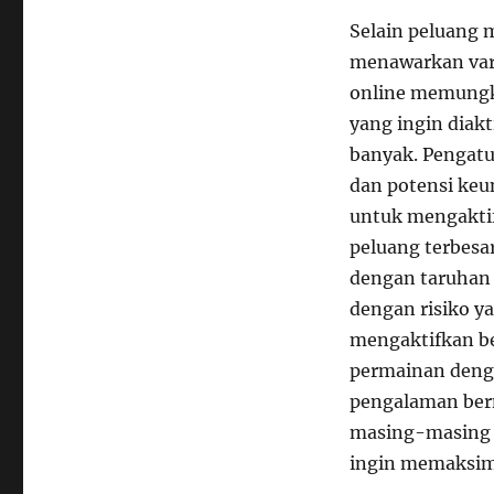
Selain peluang m
menawarkan vari
online memungk
yang ingin diakt
banyak. Pengatu
dan potensi keu
untuk mengakti
peluang terbes
dengan taruhan y
dengan risiko y
mengaktifkan be
permainan denga
pengalaman berm
masing-masing 
ingin memaksim