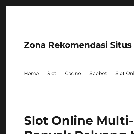
Zona Rekomendasi Situs 
Home
Slot
Casino
Sbobet
Slot On
Slot Online Multi