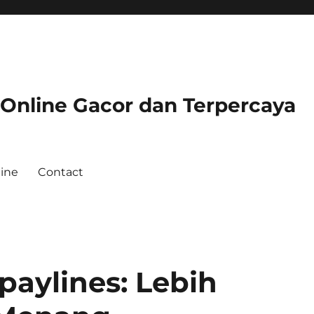
Online Gacor dan Terpercaya
line
Contact
-paylines: Lebih