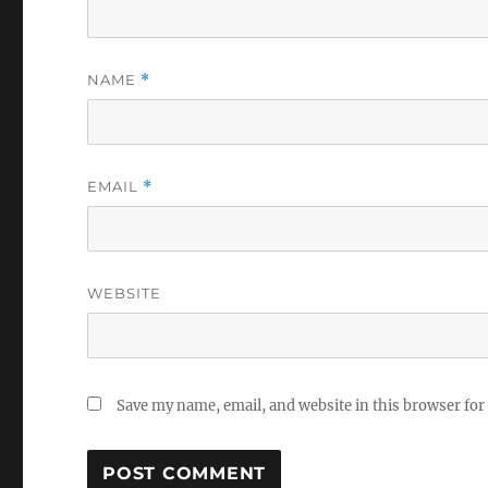
NAME
*
EMAIL
*
WEBSITE
Save my name, email, and website in this browser for