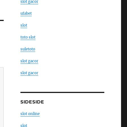
slot gacor
ufabet
slot
toto slot
suletoto
slot gacor
slot gacor
SIDESIDE
slot online
slot