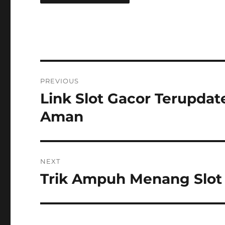
Post
PREVIOUS
navigation
Link Slot Gacor Terupdat
Previous
post:
Aman
NEXT
Trik Ampuh Menang Slot 
Next
post: