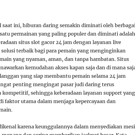
l saat ini, hiburan daring semakin diminati oleh berbaga
 satu permainan yang paling populer dan diminati adala
eradaan situs slot gacor 24 jam dengan layanan live
 solusi terbaik bagi para pemain yang menginginkan
main yang nyaman, aman, dan tanpa hambatan. Situs
menawarkan kemudahan akses kapan saja dan di mana saj
elanggan yang siap membantu pemain selama 24 jam
angat penting mengingat pasar judi daring terus
kompetitif, sehingga keberadaan layanan support yang
di faktor utama dalam menjaga kepercayaan dan
main.
r dikenal karena keunggulannya dalam menyediakan mes