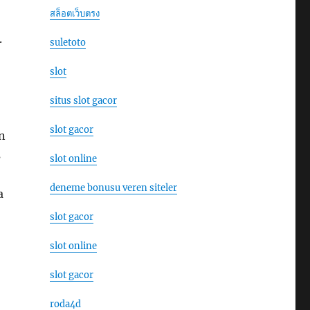
สล็อตเว็บตรง
.
suletoto
slot
situs slot gacor
slot gacor
n
s
slot online
deneme bonusu veren siteler
a
slot gacor
slot online
slot gacor
roda4d