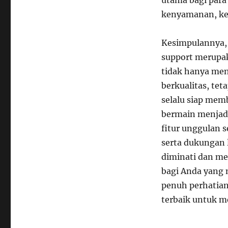
utama bagi para
kenyamanan, ke
Kesimpulannya, 
support merupak
tidak hanya me
berkualitas, te
selalu siap mem
bermain menjadi
fitur unggulan 
serta dukungan l
diminati dan men
bagi Anda yang 
penuh perhatian,
terbaik untuk 