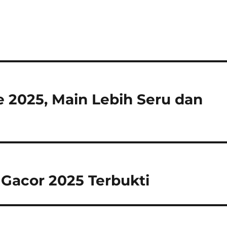
e 2025, Main Lebih Seru dan
Gacor 2025 Terbukti