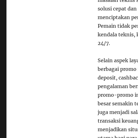
masalah teknis 
solusi cepat dan
menciptakan pe
Pemain tidak pe
kendala teknis,
24/7.
Selain aspek la
berbagai promo 
deposit, cashba
pengalaman ber
promo-promo in
besar semakin t
juga menjadi sa
transaksi keuan
menjadikan situs