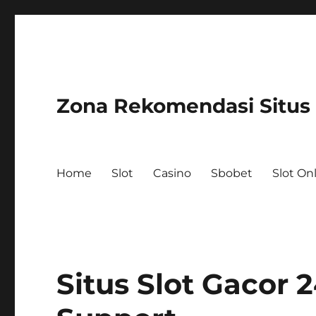
Zona Rekomendasi Situs 
Home
Slot
Casino
Sbobet
Slot On
Situs Slot Gacor 2