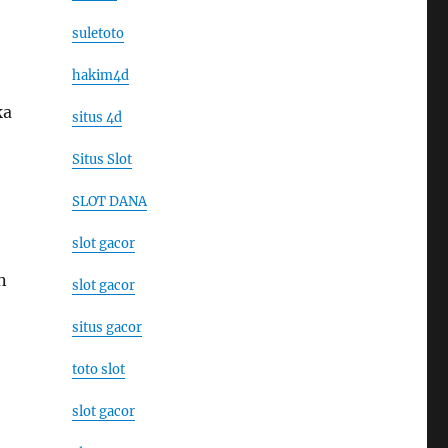
suletoto
hakim4d
ka
situs 4d
Situs Slot
SLOT DANA
slot gacor
n
slot gacor
situs gacor
toto slot
slot gacor