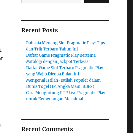
g
Recent Posts
Rahasia Menang Slot Pragmatic Play: Tips
dan Trik Terbaru Tahun Ini
i
Daftar Game Pragmatic Play Bertema
ar
Mitologi dengan Jackpot Terbesar
Daftar Game Slot Terbaru Pragmatic Play
yang Wajib Dicoba Bulan Ini
Mengenal Istilah-Istilah Populer dalam
Dunia Togel (JP, Angka Main, BBFS)
Cara Menghitung RTP Live Pragmatic Play
untuk Kemenangan Maksimal
u
Recent Comments