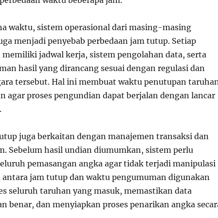
perbedaan waktu beberapa jam.
ona waktu, sistem operasional dari masing-masing
uga menjadi penyebab perbedaan jam tutup. Setiap
memiliki jadwal kerja, sistem pengolahan data, serta
n hasil yang dirancang sesuai dengan regulasi dan
gara tersebut. Hal ini membuat waktu penutupan taruha
an agar proses pengundian dapat berjalan dengan lancar
.
utup juga berkaitan dengan manajemen transaksi dan
. Sebelum hasil undian diumumkan, sistem perlu
luruh pemasangan angka agar tidak terjadi manipulasi
da antara jam tutup dan waktu pengumuman digunakan
s seluruh taruhan yang masuk, memastikan data
n benar, dan menyiapkan proses penarikan angka secar