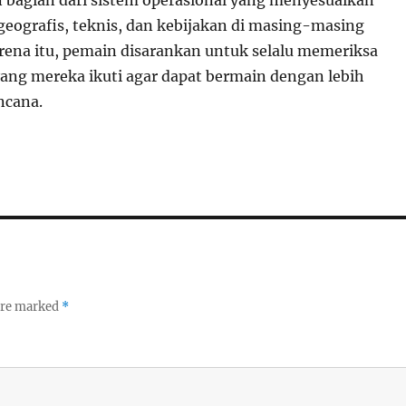
 bagian dari sistem operasional yang menyesuaikan
geografis, teknis, dan kebijakan di masing-masing
arena itu, pemain disarankan untuk selalu memeriksa
yang mereka ikuti agar dapat bermain dengan lebih
ncana.
 are marked
*