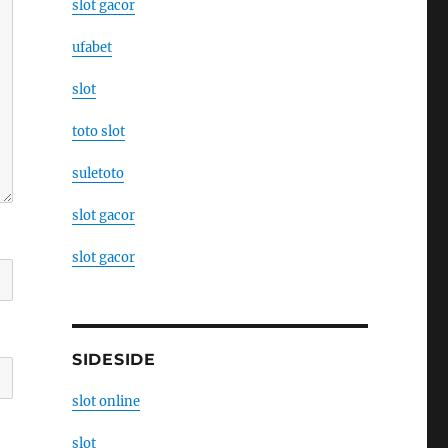
slot gacor
ufabet
slot
toto slot
suletoto
slot gacor
slot gacor
SIDESIDE
slot online
slot