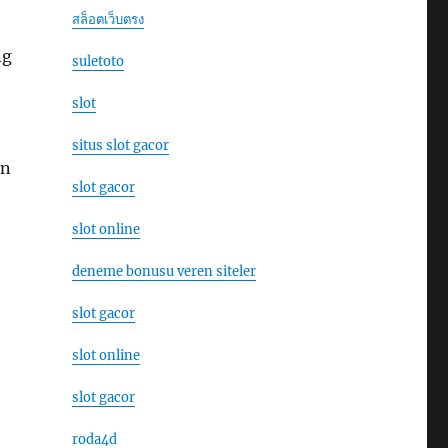
สล็อตเว็บตรง
ng
suletoto
slot
situs slot gacor
an
slot gacor
slot online
deneme bonusu veren siteler
slot gacor
slot online
slot gacor
roda4d