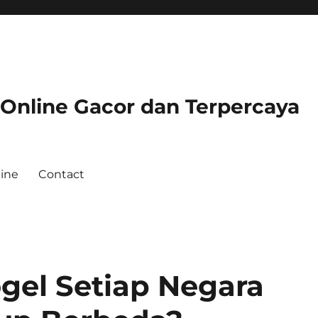
Online Gacor dan Terpercaya
line
Contact
gel Setiap Negara