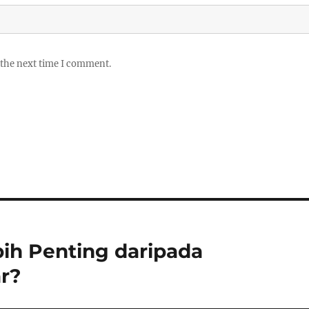
 the next time I comment.
ih Penting daripada
r?