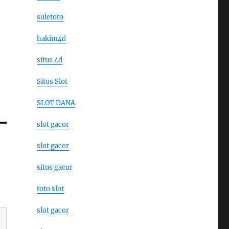
suletoto
hakim4d
situs 4d
Situs Slot
SLOT DANA
slot gacor
slot gacor
situs gacor
toto slot
slot gacor