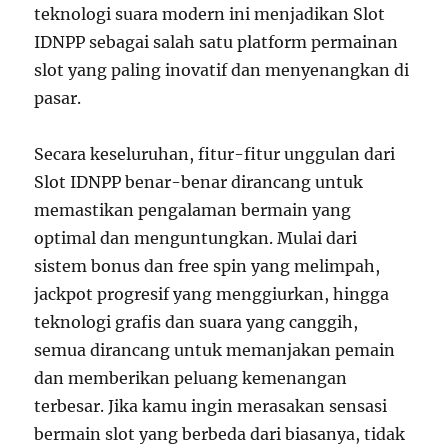
teknologi suara modern ini menjadikan Slot
IDNPP sebagai salah satu platform permainan
slot yang paling inovatif dan menyenangkan di
pasar.
Secara keseluruhan, fitur-fitur unggulan dari
Slot IDNPP benar-benar dirancang untuk
memastikan pengalaman bermain yang
optimal dan menguntungkan. Mulai dari
sistem bonus dan free spin yang melimpah,
jackpot progresif yang menggiurkan, hingga
teknologi grafis dan suara yang canggih,
semua dirancang untuk memanjakan pemain
dan memberikan peluang kemenangan
terbesar. Jika kamu ingin merasakan sensasi
bermain slot yang berbeda dari biasanya, tidak