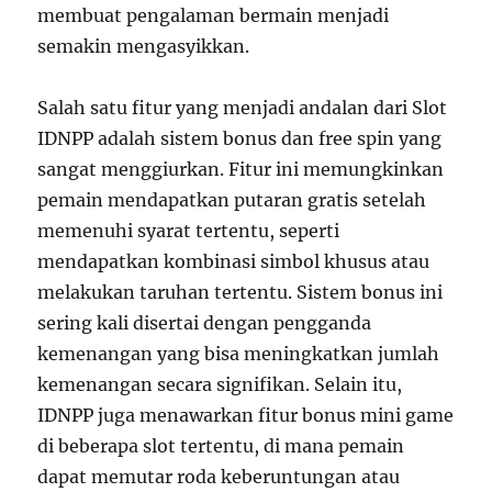
membuat pengalaman bermain menjadi
semakin mengasyikkan.
Salah satu fitur yang menjadi andalan dari Slot
IDNPP adalah sistem bonus dan free spin yang
sangat menggiurkan. Fitur ini memungkinkan
pemain mendapatkan putaran gratis setelah
memenuhi syarat tertentu, seperti
mendapatkan kombinasi simbol khusus atau
melakukan taruhan tertentu. Sistem bonus ini
sering kali disertai dengan pengganda
kemenangan yang bisa meningkatkan jumlah
kemenangan secara signifikan. Selain itu,
IDNPP juga menawarkan fitur bonus mini game
di beberapa slot tertentu, di mana pemain
dapat memutar roda keberuntungan atau