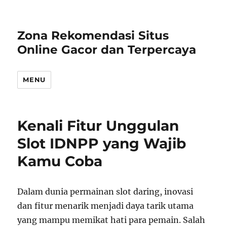
Zona Rekomendasi Situs
Online Gacor dan Terpercaya
MENU
Kenali Fitur Unggulan
Slot IDNPP yang Wajib
Kamu Coba
Dalam dunia permainan slot daring, inovasi
dan fitur menarik menjadi daya tarik utama
yang mampu memikat hati para pemain. Salah