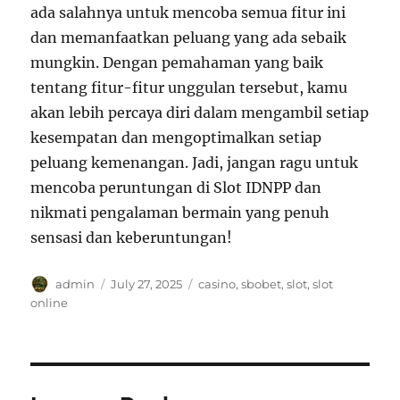
ada salahnya untuk mencoba semua fitur ini
dan memanfaatkan peluang yang ada sebaik
mungkin. Dengan pemahaman yang baik
tentang fitur-fitur unggulan tersebut, kamu
akan lebih percaya diri dalam mengambil setiap
kesempatan dan mengoptimalkan setiap
peluang kemenangan. Jadi, jangan ragu untuk
mencoba peruntungan di Slot IDNPP dan
nikmati pengalaman bermain yang penuh
sensasi dan keberuntungan!
Author
Posted
Tags
admin
July 27, 2025
casino
,
sbobet
,
slot
,
slot
on
online