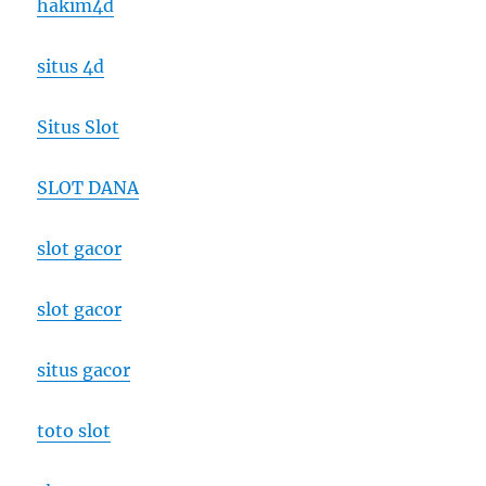
hakim4d
situs 4d
Situs Slot
SLOT DANA
slot gacor
slot gacor
situs gacor
toto slot