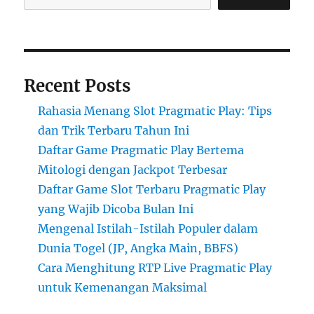
Recent Posts
Rahasia Menang Slot Pragmatic Play: Tips
dan Trik Terbaru Tahun Ini
Daftar Game Pragmatic Play Bertema
Mitologi dengan Jackpot Terbesar
Daftar Game Slot Terbaru Pragmatic Play
yang Wajib Dicoba Bulan Ini
Mengenal Istilah-Istilah Populer dalam
Dunia Togel (JP, Angka Main, BBFS)
Cara Menghitung RTP Live Pragmatic Play
untuk Kemenangan Maksimal