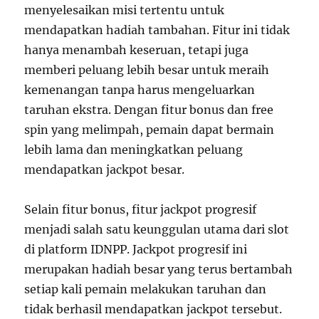
menyelesaikan misi tertentu untuk
mendapatkan hadiah tambahan. Fitur ini tidak
hanya menambah keseruan, tetapi juga
memberi peluang lebih besar untuk meraih
kemenangan tanpa harus mengeluarkan
taruhan ekstra. Dengan fitur bonus dan free
spin yang melimpah, pemain dapat bermain
lebih lama dan meningkatkan peluang
mendapatkan jackpot besar.
Selain fitur bonus, fitur jackpot progresif
menjadi salah satu keunggulan utama dari slot
di platform IDNPP. Jackpot progresif ini
merupakan hadiah besar yang terus bertambah
setiap kali pemain melakukan taruhan dan
tidak berhasil mendapatkan jackpot tersebut.