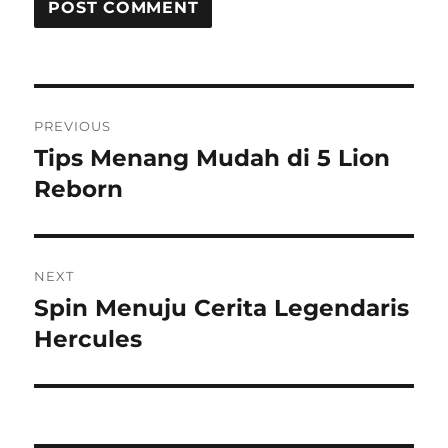
Post
PREVIOUS
navigation
Tips Menang Mudah di 5 Lion
Previous
post:
Reborn
NEXT
Spin Menuju Cerita Legendaris
Next
post:
Hercules