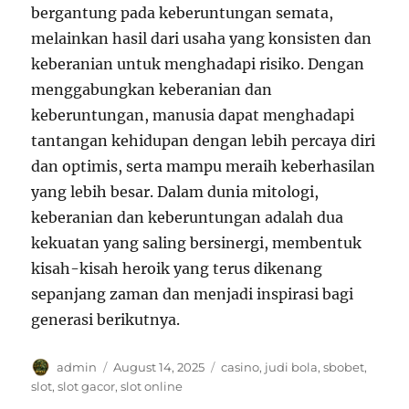
bergantung pada keberuntungan semata,
melainkan hasil dari usaha yang konsisten dan
keberanian untuk menghadapi risiko. Dengan
menggabungkan keberanian dan
keberuntungan, manusia dapat menghadapi
tantangan kehidupan dengan lebih percaya diri
dan optimis, serta mampu meraih keberhasilan
yang lebih besar. Dalam dunia mitologi,
keberanian dan keberuntungan adalah dua
kekuatan yang saling bersinergi, membentuk
kisah-kisah heroik yang terus dikenang
sepanjang zaman dan menjadi inspirasi bagi
generasi berikutnya.
Author
Posted
Tags
admin
August 14, 2025
casino
,
judi bola
,
sbobet
,
on
slot
,
slot gacor
,
slot online