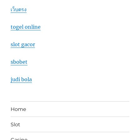
เว็บตรง
togel online
slot gacor
sbobet
judi bola
Home
Slot
Casino