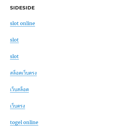
SIDESIDE
slot online
slot
slot
สล็อตเว็บตรง
เว็บสล็อต
เว็บตรง
togel online