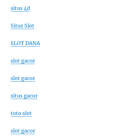
situs 4d
Situs Slot
SLOT DANA
slot gacor
slot gacor
situs gacor
toto slot
slot gacor