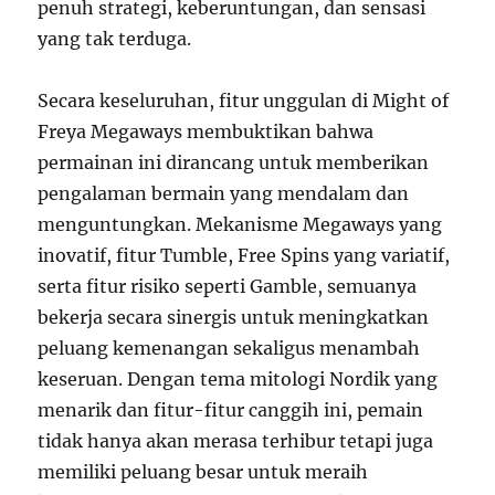
penuh strategi, keberuntungan, dan sensasi
yang tak terduga.
Secara keseluruhan, fitur unggulan di Might of
Freya Megaways membuktikan bahwa
permainan ini dirancang untuk memberikan
pengalaman bermain yang mendalam dan
menguntungkan. Mekanisme Megaways yang
inovatif, fitur Tumble, Free Spins yang variatif,
serta fitur risiko seperti Gamble, semuanya
bekerja secara sinergis untuk meningkatkan
peluang kemenangan sekaligus menambah
keseruan. Dengan tema mitologi Nordik yang
menarik dan fitur-fitur canggih ini, pemain
tidak hanya akan merasa terhibur tetapi juga
memiliki peluang besar untuk meraih