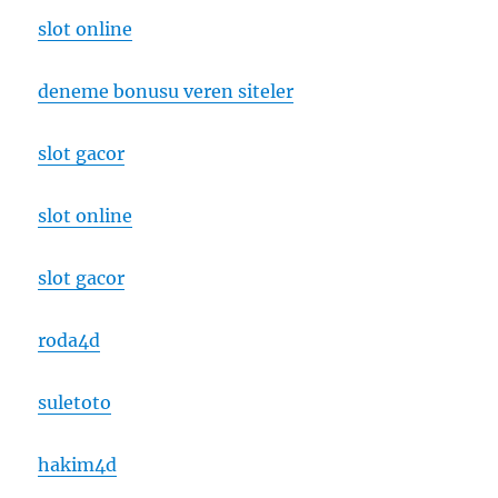
slot online
deneme bonusu veren siteler
slot gacor
slot online
slot gacor
roda4d
suletoto
hakim4d