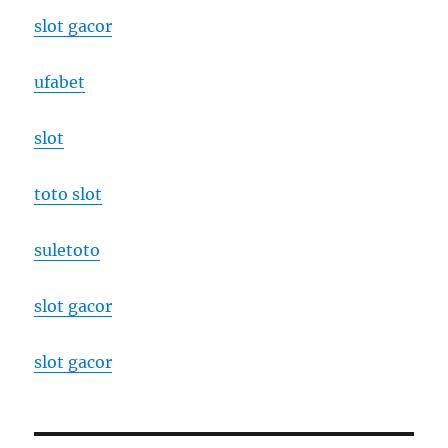
slot gacor
ufabet
slot
toto slot
suletoto
slot gacor
slot gacor