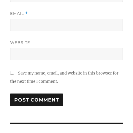
EMAIL
*
WEBSITE
Save my name, email, and website in this browser for
the next time I comment.
Post