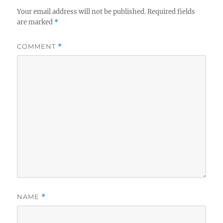
Your email address will not be published.
Required fields
are marked
*
COMMENT
*
NAME
*