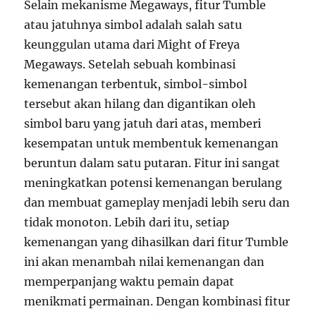
Selain mekanisme Megaways, fitur Tumble
atau jatuhnya simbol adalah salah satu
keunggulan utama dari Might of Freya
Megaways. Setelah sebuah kombinasi
kemenangan terbentuk, simbol-simbol
tersebut akan hilang dan digantikan oleh
simbol baru yang jatuh dari atas, memberi
kesempatan untuk membentuk kemenangan
beruntun dalam satu putaran. Fitur ini sangat
meningkatkan potensi kemenangan berulang
dan membuat gameplay menjadi lebih seru dan
tidak monoton. Lebih dari itu, setiap
kemenangan yang dihasilkan dari fitur Tumble
ini akan menambah nilai kemenangan dan
memperpanjang waktu pemain dapat
menikmati permainan. Dengan kombinasi fitur