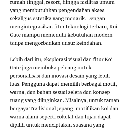
rumah tinggal, resort, hingga fasilitas umum
yang membutuhkan pengendalian akses
sekaligus estetika yang menarik. Dengan
mengintegrasikan fitur teknologi terbaru, Koi
Gate mampu memenuhi kebutuhan modern
tanpa mengorbankan unsur keindahan.
Lebih dari itu, eksplorasi visual dan fitur Koi
Gate juga membuka peluang untuk
personalisasi dan inovasi desain yang lebih
luas. Pengguna dapat memilih berbagai motif,
warna, dan bahan sesuai selera dan konsep
ruang yang diinginkan. Misalnya, untuk taman
bergaya Tradisional Jepang, motif ikan koi dan
warna alami seperti cokelat dan hijau dapat
dipilih untuk menciptakan suasana yang