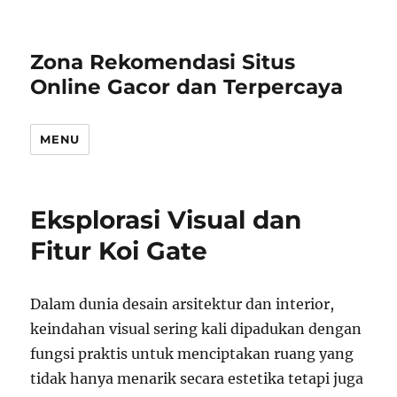
Zona Rekomendasi Situs
Online Gacor dan Terpercaya
MENU
Eksplorasi Visual dan
Fitur Koi Gate
Dalam dunia desain arsitektur dan interior,
keindahan visual sering kali dipadukan dengan
fungsi praktis untuk menciptakan ruang yang
tidak hanya menarik secara estetika tetapi juga