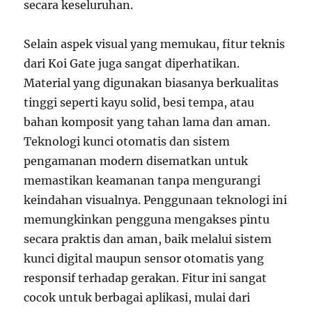
secara keseluruhan.
Selain aspek visual yang memukau, fitur teknis
dari Koi Gate juga sangat diperhatikan.
Material yang digunakan biasanya berkualitas
tinggi seperti kayu solid, besi tempa, atau
bahan komposit yang tahan lama dan aman.
Teknologi kunci otomatis dan sistem
pengamanan modern disematkan untuk
memastikan keamanan tanpa mengurangi
keindahan visualnya. Penggunaan teknologi ini
memungkinkan pengguna mengakses pintu
secara praktis dan aman, baik melalui sistem
kunci digital maupun sensor otomatis yang
responsif terhadap gerakan. Fitur ini sangat
cocok untuk berbagai aplikasi, mulai dari