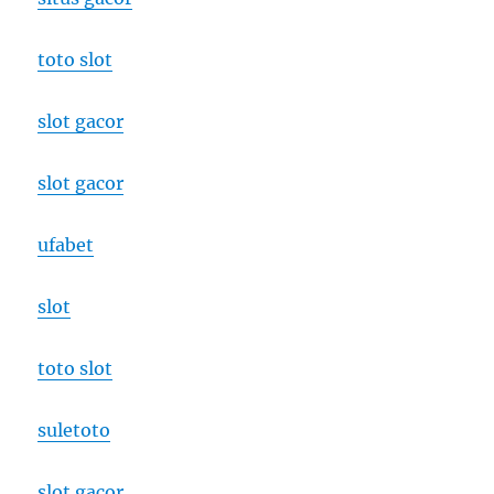
toto slot
slot gacor
slot gacor
ufabet
slot
toto slot
suletoto
slot gacor