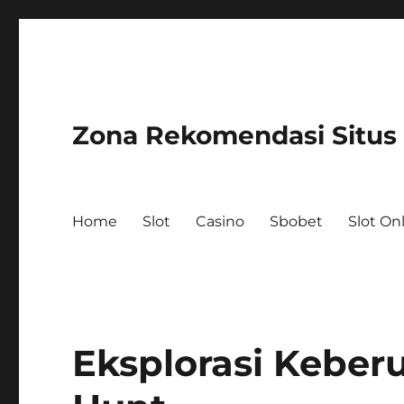
Zona Rekomendasi Situs 
Home
Slot
Casino
Sbobet
Slot On
Eksplorasi Keber