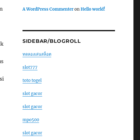
an
A WordPress Commenter
on
Hello world!
SIDEBAR/BLOGROLL
uk
ทดลองเล่นสล็อต
us
slot777
si
toto togel
slot gacor
slot gacor
mpo500
slot gacor