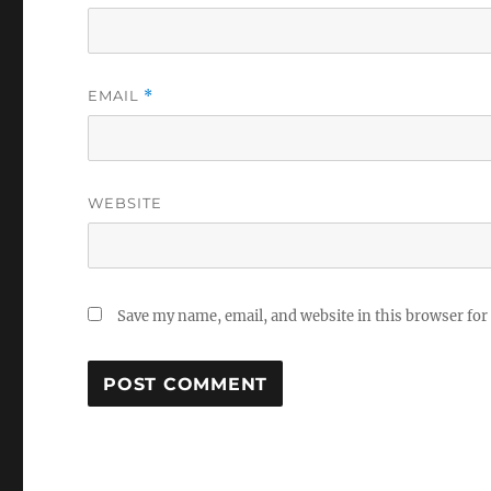
EMAIL
*
WEBSITE
Save my name, email, and website in this browser for