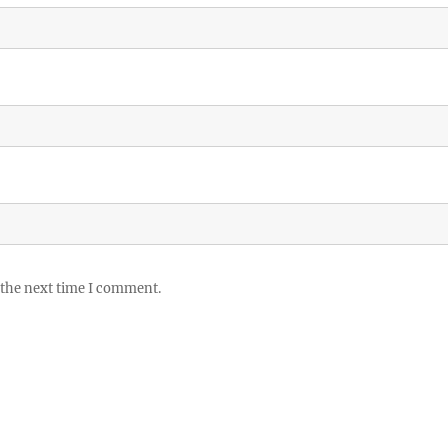
 the next time I comment.