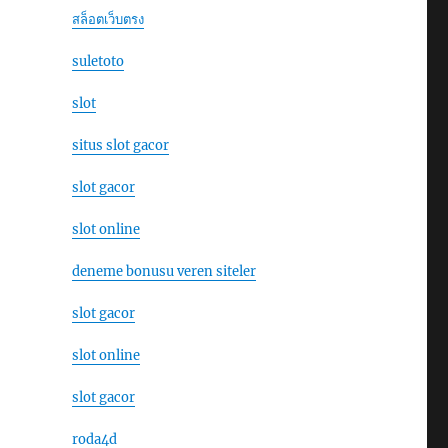
สล็อตเว็บตรง
suletoto
slot
situs slot gacor
slot gacor
slot online
deneme bonusu veren siteler
slot gacor
slot online
slot gacor
roda4d