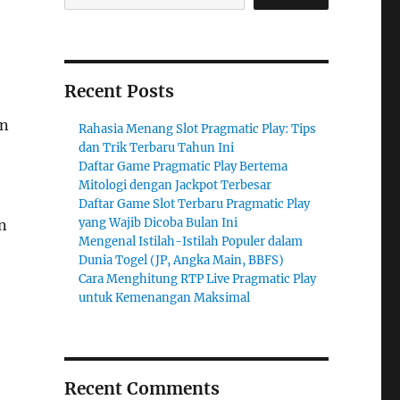
Recent Posts
an
Rahasia Menang Slot Pragmatic Play: Tips
dan Trik Terbaru Tahun Ini
Daftar Game Pragmatic Play Bertema
Mitologi dengan Jackpot Terbesar
Daftar Game Slot Terbaru Pragmatic Play
yang Wajib Dicoba Bulan Ini
n
Mengenal Istilah-Istilah Populer dalam
Dunia Togel (JP, Angka Main, BBFS)
Cara Menghitung RTP Live Pragmatic Play
untuk Kemenangan Maksimal
Recent Comments