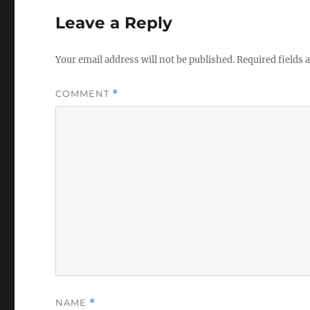
Leave a Reply
Your email address will not be published.
Required fields
COMMENT
*
NAME
*