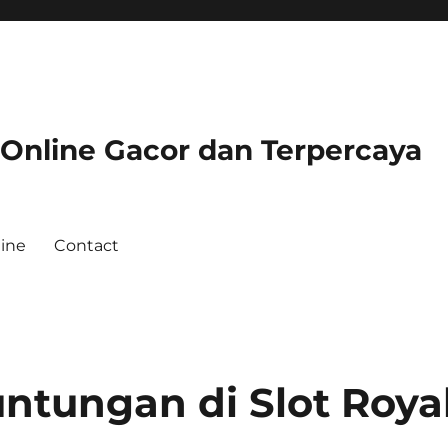
Online Gacor dan Terpercaya
line
Contact
untungan di Slot Roya