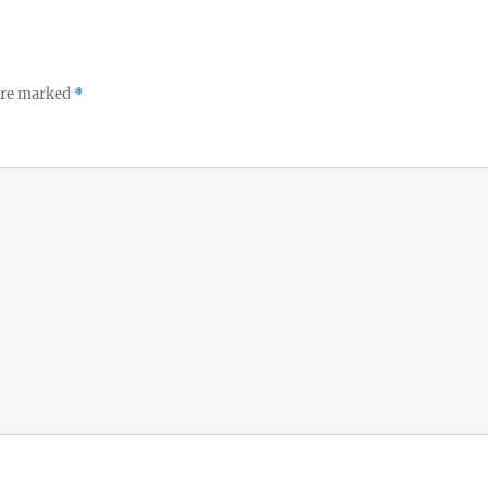
 are marked
*