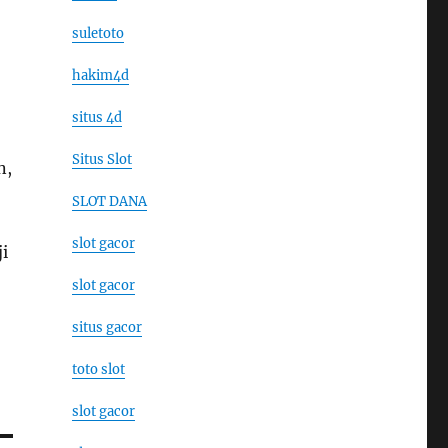
suletoto
hakim4d
situs 4d
,
Situs Slot
n,
SLOT DANA
slot gacor
i
slot gacor
situs gacor
toto slot
slot gacor