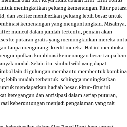
 menarik dari Slot Royal Hunt adalah fitur-fitur bonus
 untuk meningkatkan peluang kemenangan. Fitur putar
ild, dan scatter memberikan peluang lebih besar untuk
mbinasi kemenangan yang menguntungkan. Misalnya,
catter muncul dalam jumlah tertentu, pemain akan
ses ke putaran gratis yang memungkinkan mereka unt
an tanpa mengurangi kredit mereka. Hal ini membuka
mengumpulkan kombinasi kemenangan besar tanpa har
nyak modal. Selain itu, simbol wild yang dapat
imbol lain di gulungan membantu membentuk kombina
g lebih mudah terbentuk, sehingga meningkatkan
untuk mendapatkan hadiah besar. Fitur-fitur ini
t ketegangan dan antisipasi dalam setiap putaran,
rasi keberuntungan menjadi pengalaman yang tak