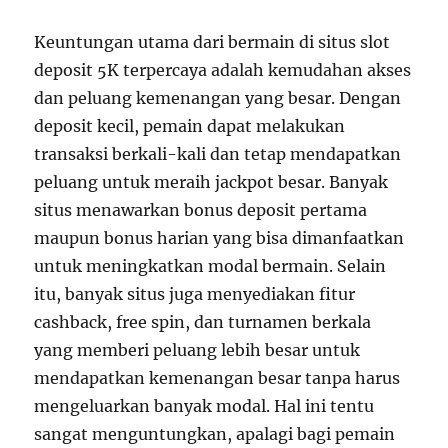
Keuntungan utama dari bermain di situs slot
deposit 5K terpercaya adalah kemudahan akses
dan peluang kemenangan yang besar. Dengan
deposit kecil, pemain dapat melakukan
transaksi berkali-kali dan tetap mendapatkan
peluang untuk meraih jackpot besar. Banyak
situs menawarkan bonus deposit pertama
maupun bonus harian yang bisa dimanfaatkan
untuk meningkatkan modal bermain. Selain
itu, banyak situs juga menyediakan fitur
cashback, free spin, dan turnamen berkala
yang memberi peluang lebih besar untuk
mendapatkan kemenangan besar tanpa harus
mengeluarkan banyak modal. Hal ini tentu
sangat menguntungkan, apalagi bagi pemain