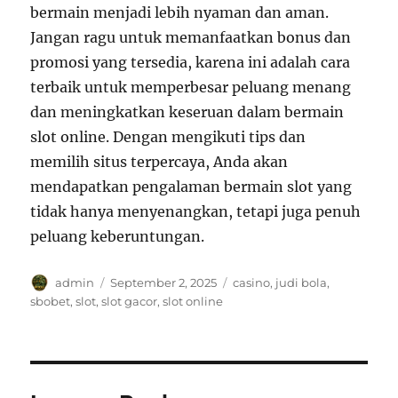
bermain menjadi lebih nyaman dan aman.
Jangan ragu untuk memanfaatkan bonus dan
promosi yang tersedia, karena ini adalah cara
terbaik untuk memperbesar peluang menang
dan meningkatkan keseruan dalam bermain
slot online. Dengan mengikuti tips dan
memilih situs terpercaya, Anda akan
mendapatkan pengalaman bermain slot yang
tidak hanya menyenangkan, tetapi juga penuh
peluang keberuntungan.
Author
Posted
Tags
admin
September 2, 2025
casino
,
judi bola
,
on
sbobet
,
slot
,
slot gacor
,
slot online