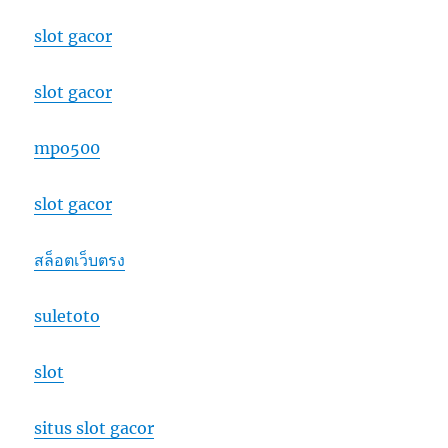
slot gacor
slot gacor
mpo500
slot gacor
สล็อตเว็บตรง
suletoto
slot
situs slot gacor