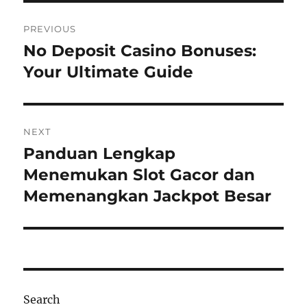
Post
PREVIOUS
navigation
No Deposit Casino Bonuses:
Previous
post:
Your Ultimate Guide
NEXT
Panduan Lengkap
Next
post:
Menemukan Slot Gacor dan
Memenangkan Jackpot Besar
Search