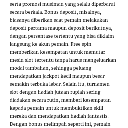
serta promosi musiman yang selalu diperbarui
secara berkala. Bonus deposit, misalnya,
biasanya diberikan saat pemain melakukan
deposit pertama maupun deposit berikutnya,
dengan persentase tertentu yang bisa diklaim
langsung ke akun pemain. Free spin
memberikan kesempatan untuk memutar
mesin slot tertentu tanpa harus mengeluarkan
modal tambahan, sehingga peluang
mendapatkan jackpot kecil maupun besar
semakin terbuka lebar. Selain itu, turnamen
slot dengan hadiah jutaan rupiah sering
diadakan secara rutin, memberi kesempatan
kepada pemain untuk membuktikan skill
mereka dan mendapatkan hadiah fantastis.
Dengan bonus melimpah seperti ini, pemain