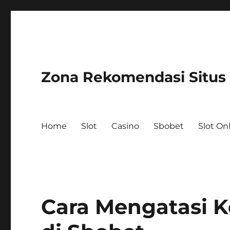
Zona Rekomendasi Situs 
Home
Slot
Casino
Sbobet
Slot On
Cara Mengatasi K