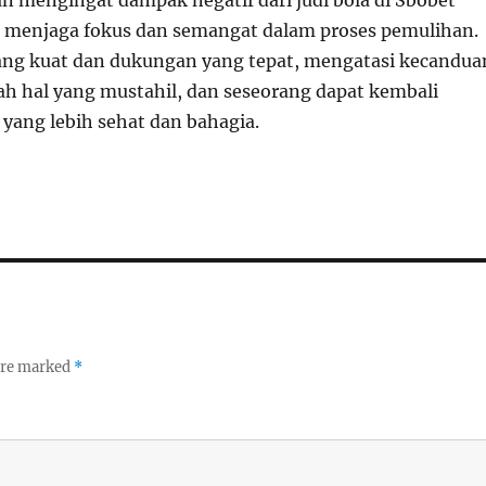
 mengingat dampak negatif dari judi bola di Sbobet
menjaga fokus dan semangat dalam proses pemulihan.
ang kuat dan dukungan yang tepat, mengatasi kecandua
lah hal yang mustahil, dan seseorang dapat kembali
 yang lebih sehat dan bahagia.
 are marked
*