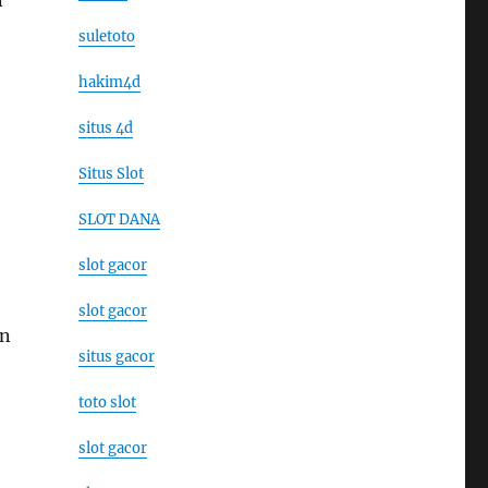
n
suletoto
hakim4d
situs 4d
Situs Slot
SLOT DANA
slot gacor
slot gacor
an
situs gacor
toto slot
slot gacor