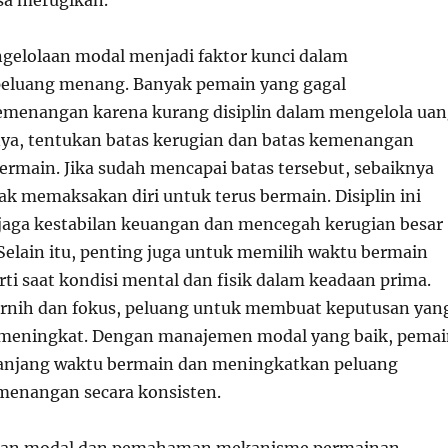
isa merugikan.
ngelolaan modal menjadi faktor kunci dalam
eluang menang. Banyak pemain yang gagal
menangan karena kurang disiplin dalam mengelola uan
ya, tentukan batas kerugian dan batas kemenangan
ermain. Jika sudah mencapai batas tersebut, sebaiknya
ak memaksakan diri untuk terus bermain. Disiplin ini
ga kestabilan keuangan dan mencegah kerugian besar
 Selain itu, penting juga untuk memilih waktu bermain
rti saat kondisi mental dan fisik dalam keadaan prima.
jernih dan fokus, peluang untuk membuat keputusan yan
n meningkat. Dengan manajemen modal yang baik, pema
njang waktu bermain dan meningkatkan peluang
enangan secara konsisten.