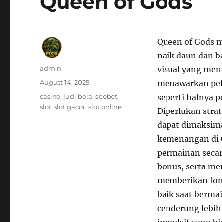
Queen of Gods
Queen of Gods m
naik daun dan b
Author
admin
visual yang men
Posted
August 14, 2025
menawarkan pel
on
Tags
casino
,
judi bola
,
sbobet
,
seperti halnya p
slot
,
slot gacor
,
slot online
Diperlukan stra
dapat dimaksima
kemenangan di 
permainan secar
bonus, serta m
memberikan fon
baik saat berma
cenderung lebi