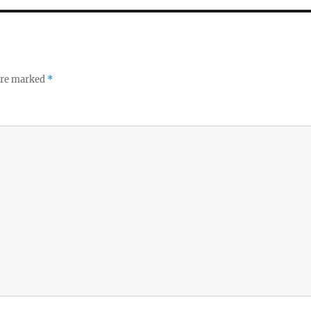
 are marked
*