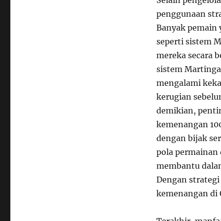
Selain pengelo
penggunaan stra
Banyak pemain 
seperti sistem 
mereka secara b
sistem Martinga
mengalami keka
kerugian sebel
demikian, penti
kemenangan 100
dengan bijak s
pola permainan 
membantu dalam
Dengan strategi
kemenangan di Q