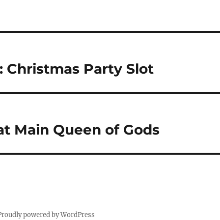
: Christmas Party Slot
at Main Queen of Gods
Proudly powered by WordPress