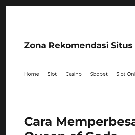
Zona Rekomendasi Situs 
Home
Slot
Casino
Sbobet
Slot On
Cara Memperbesa