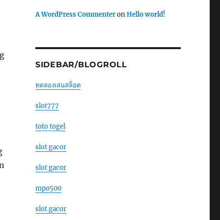
A WordPress Commenter
on
Hello world!
g
SIDEBAR/BLOGROLL
ทดลองเล่นสล็อต
slot777
toto togel
slot gacor
g
in
slot gacor
mpo500
slot gacor