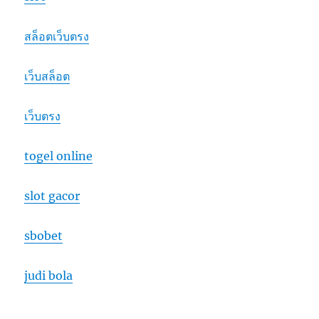
สล็อตเว็บตรง
เว็บสล็อต
เว็บตรง
togel online
slot gacor
sbobet
judi bola