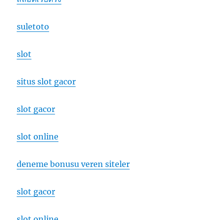
suletoto
slot
situs slot gacor
slot gacor
slot online
deneme bonusu veren siteler
slot gacor
slot online