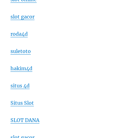
slot gacor
roda4d
suletoto
hakim4d
situs 4d
Situs Slot
SLOT DANA
slot gacor