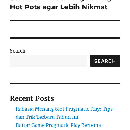
post:
Hot Pots agar Lebih Nikmat
Search
SEARCH
Recent Posts
Rahasia Menang Slot Pragmatic Play: Tips
dan Trik Terbaru Tahun Ini
Daftar Game Pragmatic Play Bertema