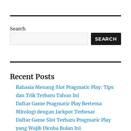
Search
SEARCH
Recent Posts
Rahasia Menang Slot Pragmatic Play: Tips
dan Trik Terbaru Tahun Ini
Daftar Game Pragmatic Play Bertema
Mitologi dengan Jackpot Terbesar
Daftar Game Slot Terbaru Pragmatic Play
yang Wajib Dicoba Bulan Ini