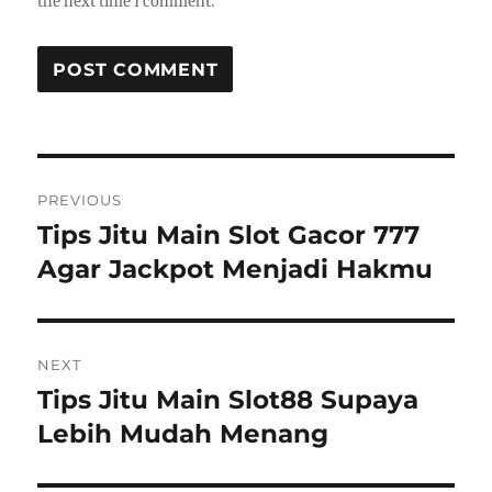
the next time I comment.
Post
PREVIOUS
navigation
Tips Jitu Main Slot Gacor 777
Previous
post:
Agar Jackpot Menjadi Hakmu
NEXT
Tips Jitu Main Slot88 Supaya
Next
post:
Lebih Mudah Menang