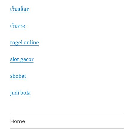
เว็บสล็อต
เว็บตรง
togel online
slot gacor
sbobet
judi bola
Home