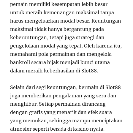
pemain memiliki kesempatan lebih besar
untuk meraih kemenangan maksimal tanpa
harus mengeluarkan modal besar. Keuntungan
maksimal tidak hanya bergantung pada
keberuntungan, tetapi juga strategi dan
pengelolaan modal yang tepat. Oleh karena itu,
memahami pola permainan dan mengelola
bankroll secara bijak menjadi kunci utama
dalam meraih keberhasilan di Slot88.
Selain dari segi keuntungan, bermain di Slot88
juga memberikan pengalaman yang seru dan
menghibur. Setiap permainan dirancang
dengan grafis yang menarik dan efek suara
yang memukau, sehingga mampu menciptakan
atmosfer seperti berada di kasino nyata.