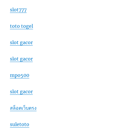
slot777
toto togel
slot gacor
slot gacor
mpo500
slot gacor
สล็อตเว็บตรง
suletoto