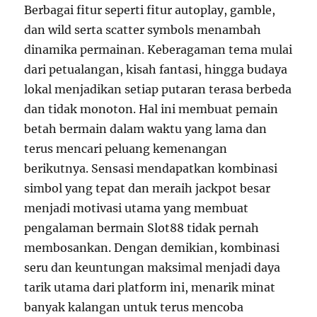
Berbagai fitur seperti fitur autoplay, gamble,
dan wild serta scatter symbols menambah
dinamika permainan. Keberagaman tema mulai
dari petualangan, kisah fantasi, hingga budaya
lokal menjadikan setiap putaran terasa berbeda
dan tidak monoton. Hal ini membuat pemain
betah bermain dalam waktu yang lama dan
terus mencari peluang kemenangan
berikutnya. Sensasi mendapatkan kombinasi
simbol yang tepat dan meraih jackpot besar
menjadi motivasi utama yang membuat
pengalaman bermain Slot88 tidak pernah
membosankan. Dengan demikian, kombinasi
seru dan keuntungan maksimal menjadi daya
tarik utama dari platform ini, menarik minat
banyak kalangan untuk terus mencoba