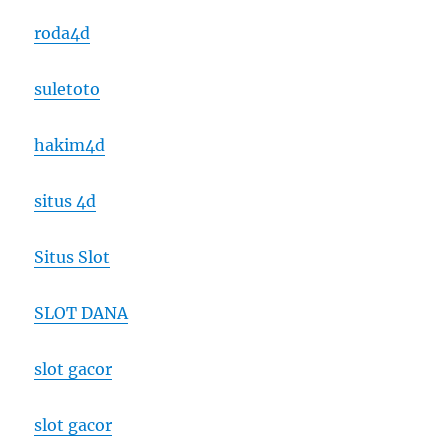
roda4d
suletoto
hakim4d
situs 4d
Situs Slot
SLOT DANA
slot gacor
slot gacor