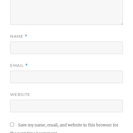
NAME
*
EMAIL
*
WEBSITE
Save my name, email, and website in this browser for