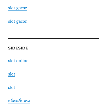
slot gacor
slot gacor
SIDESIDE
slot online
slot
slot
สล็อตเว็บตรง